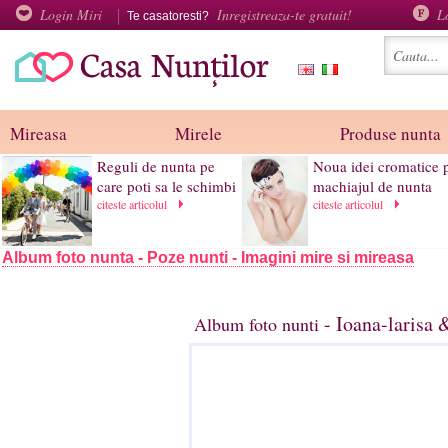
Login Miri
Inregistreaza-te gratuit!
L
Te casatoresti?
Mireasa
Mirele
Produse nunta
Reguli de nunta pe
Noua idei cromatice 
care poti sa le schimbi
machiajul de nunta
citeste articolul
citeste articolul
Album foto nunta - Poze nunti - Imagini mire si mireasa
- Ioana-larisa 
Album foto nunti