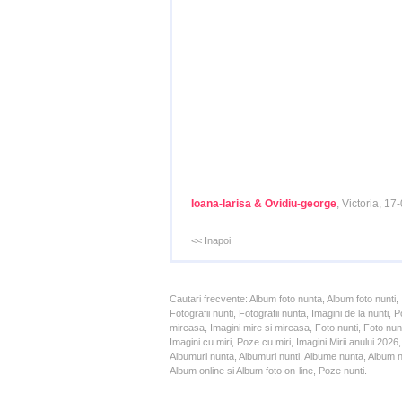
Ioana-larisa & Ovidiu-george
, Victoria, 1
<< Inapoi
Cautari frecvente: Album foto nunta, Album foto nunti,
Fotografii nunti, Fotografii nunta, Imagini de la nunt
mireasa, Imagini mire si mireasa, Foto nunti, Foto nun
Imagini cu miri, Poze cu miri, Imagini Mirii anului 20
Albumuri nunta, Albumuri nunti, Albume nunta, Album nun
Album online si Album foto on-line, Poze nunti.