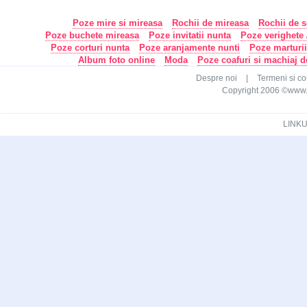
Poze mire si mireasa
Rochii de mireasa
Rochii de s
Poze buchete mireasa
Poze invitatii nunta
Poze verighete /
Poze corturi nunta
Poze aranjamente nunti
Poze marturi
Album foto online
Moda
Poze coafuri si machiaj 
Despre noi
|
Termeni si con
Copyright 2006 ©www.ca
LINKU