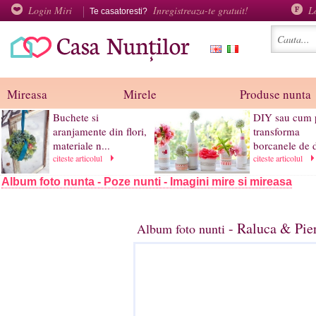
Login Miri
Inregistreaza-te gratuit!
L
Te casatoresti?
Mireasa
Mirele
Produse nunta
Buchete si
DIY sau cum p
aranjamente din flori,
transforma
materiale n...
borcanele de d
citeste articolul
citeste articolul
Album foto nunta - Poze nunti - Imagini mire si mireasa
- Raluca & Pie
Album foto nunti