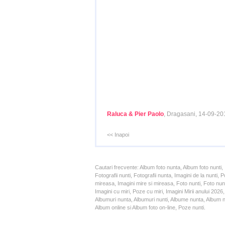
Raluca & Pier Paolo
, Dragasani, 14-09-20
<< Inapoi
Cautari frecvente: Album foto nunta, Album foto nunti,
Fotografii nunti, Fotografii nunta, Imagini de la nunt
mireasa, Imagini mire si mireasa, Foto nunti, Foto nun
Imagini cu miri, Poze cu miri, Imagini Mirii anului 20
Albumuri nunta, Albumuri nunti, Albume nunta, Album nun
Album online si Album foto on-line, Poze nunti.