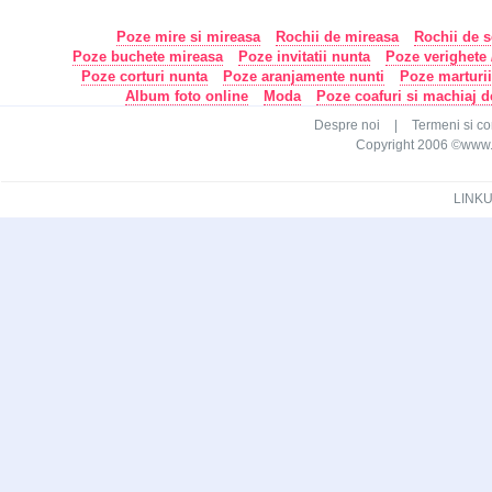
Poze mire si mireasa
Rochii de mireasa
Rochii de s
Poze buchete mireasa
Poze invitatii nunta
Poze verighete /
Poze corturi nunta
Poze aranjamente nunti
Poze marturi
Album foto online
Moda
Poze coafuri si machiaj 
Despre noi
|
Termeni si con
Copyright 2006 ©www.ca
LINKU