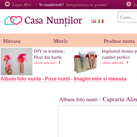
Login Miri
Inregistreaza-te gratuit!
L
Te casatoresti?
Mireasa
Mirele
Produse nunta
DIY in tendinte:
Implantul dentar 
Flori din hartie
zambet perfect
citeste articolul
citeste articolul
Album foto nunta - Poze nunti - Imagini mire si mireasa
- Caprariu Alin
Album foto nunti