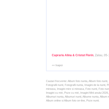
Caprariu Alina & Cristut Florin
, Zalau, 05
<< Inapoi
Cautari frecvente: Album foto nunta, Album foto nunti,
Fotografii nunti, Fotografii nunta, Imagini de la nunt
mireasa, Imagini mire si mireasa, Foto nunti, Foto nun
Imagini cu miri, Poze cu miri, Imagini Mirii anului 20
Albumuri nunta, Albumuri nunti, Albume nunta, Album nun
Album online si Album foto on-line, Poze nunti.