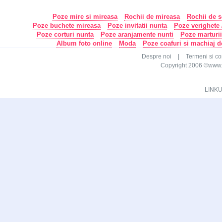
Poze mire si mireasa
Rochii de mireasa
Rochii de s
Poze buchete mireasa
Poze invitatii nunta
Poze verighete /
Poze corturi nunta
Poze aranjamente nunti
Poze marturi
Album foto online
Moda
Poze coafuri si machiaj 
Despre noi
|
Termeni si con
Copyright 2006 ©www.ca
LINKU