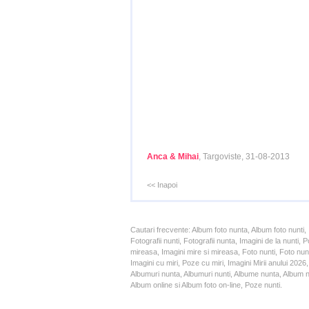
Anca & Mihai
, Targoviste, 31-08-2013
<< Inapoi
Cautari frecvente: Album foto nunta, Album foto nunti,
Fotografii nunti, Fotografii nunta, Imagini de la nunt
mireasa, Imagini mire si mireasa, Foto nunti, Foto nun
Imagini cu miri, Poze cu miri, Imagini Mirii anului 20
Albumuri nunta, Albumuri nunti, Albume nunta, Album nun
Album online si Album foto on-line, Poze nunti.