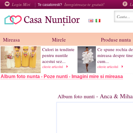
Login Miri
Inregistreaza-te gratuit!
L
Te casatoresti?
Mireasa
Mirele
Produse nunta
Culori in tendinte
Ce spune rochia d
pentru nuntile
mireasa despre tine
acestui sez...
cum...
citeste articolul
citeste articolul
Album foto nunta - Poze nunti - Imagini mire si mireasa
- Anca & Mihai
Album foto nunti