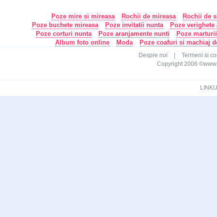
Poze mire si mireasa
Rochii de mireasa
Rochii de s
Poze buchete mireasa
Poze invitatii nunta
Poze verighete /
Poze corturi nunta
Poze aranjamente nunti
Poze marturi
Album foto online
Moda
Poze coafuri si machiaj 
Despre noi
|
Termeni si con
Copyright 2006 ©www.ca
LINKU