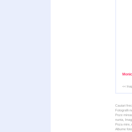
Monic
<< Ina
Cautari fre
Fotografii n
Poze mireas
nunta, Imagi
Poza mire, A
Albume foto 