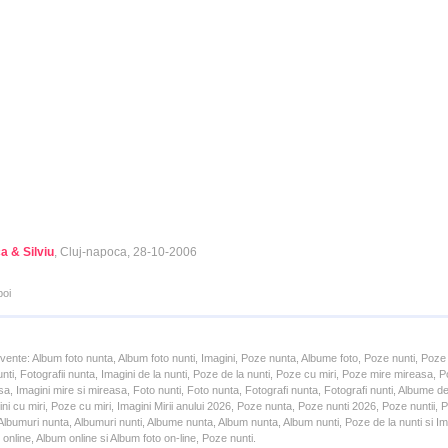
a & Silviu
, Cluj-napoca, 28-10-2006
poi
cvente: Album foto nunta, Album foto nunti, Imagini, Poze nunta, Albume foto, Poze nunti, Poze
unti, Fotografii nunta, Imagini de la nunti, Poze de la nunti, Poze cu miri, Poze mire mireasa,
a, Imagini mire si mireasa, Foto nunti, Foto nunta, Fotografi nunta, Fotografi nunti, Albume d
ni cu miri, Poze cu miri, Imagini Mirii anului 2026, Poze nunta, Poze nunti 2026, Poze nuntii,
lbumuri nunta, Albumuri nunti, Albume nunta, Album nunta, Album nunti, Poze de la nunti si Ima
online, Album online si Album foto on-line, Poze nunti.