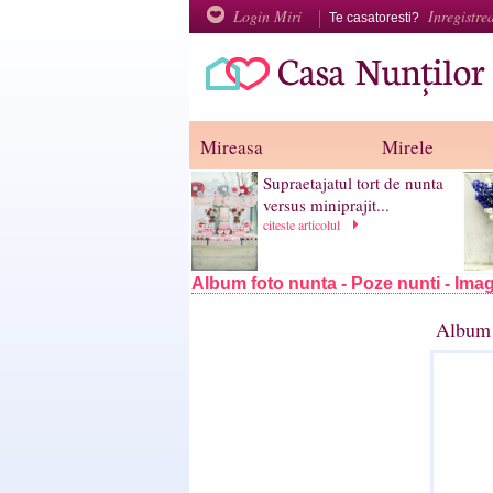
Login Miri
Inregistre
Te casatoresti?
Mireasa
Mirele
Supraetajatul tort de nunta
versus miniprajit...
citeste articolul
Album foto nunta - Poze nunti - Imag
Album 