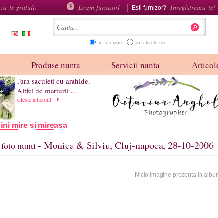
aza-te gratuit!
Login furnizori
Inregistreaza-te!
Esti furnizor?
in furnizori
in articole site
Produse nunta
Servicii nunta
Articole
Fara saculeti cu arahide.
Altfel de marturii ...
citeste articolul
ini mire si mireasa
- Monica & Silviu, Cluj-napoca, 28-10-2006
foto nunti
Nicio imagine prezenta in albu