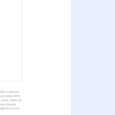
 Mire si Mireasa,
 Poze mirese 2026,
e nunta, Tablou de
 Poza mireasa,
gini de la nunti,