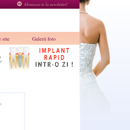
Aboneaza-te la newsletter!
 site
Galerii foto
m.