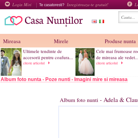
Login Miri
Inregistreaza-te gratuit!
L
Te casatoresti?
Mireasa
Mirele
Produse nunta
Ultimele tendinte de
Cele mai frumoase ro
accesorii pentru coafura...
de mireasa ale vedet..
citeste articolul
citeste articolul
Album foto nunta - Poze nunti - Imagini mire si mireasa
- Adela & Clau
Album foto nunti