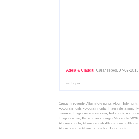
Adela & Claudiu
, Caransebes, 07-09-2013
<< Inapoi
Cautari frecvente: Album foto nunta, Album foto nunti,
Fotografii nunti, Fotografii nunta, Imagini de la nunt
mireasa, Imagini mire si mireasa, Foto nunti, Foto nun
Imagini cu miri, Poze cu miri, Imagini Mirii anului 20
Albumuri nunta, Albumuri nunti, Albume nunta, Album nun
Album online si Album foto on-line, Poze nunti.