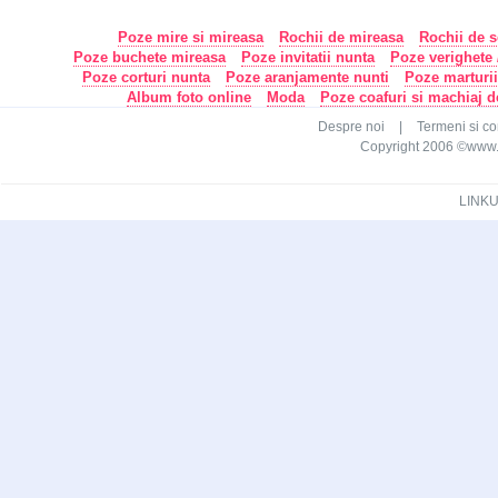
Poze mire si mireasa
Rochii de mireasa
Rochii de s
Poze buchete mireasa
Poze invitatii nunta
Poze verighete /
Poze corturi nunta
Poze aranjamente nunti
Poze marturi
Album foto online
Moda
Poze coafuri si machiaj 
Despre noi
|
Termeni si con
Copyright 2006 ©www.ca
LINKU