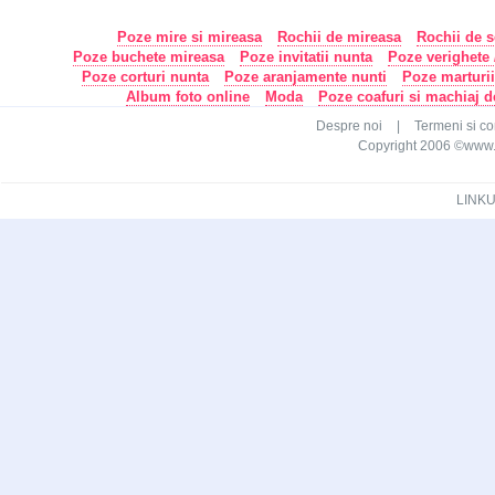
Poze mire si mireasa
Rochii de mireasa
Rochii de s
Poze buchete mireasa
Poze invitatii nunta
Poze verighete /
Poze corturi nunta
Poze aranjamente nunti
Poze marturi
Album foto online
Moda
Poze coafuri si machiaj 
Despre noi
|
Termeni si con
Copyright 2006 ©www.ca
LINKU