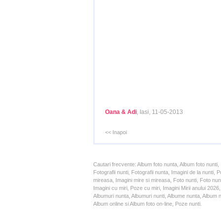
Oana & Adi
, Iasi, 11-05-2013
<< Inapoi
Cautari frecvente: Album foto nunta, Album foto nunti,
Fotografii nunti, Fotografii nunta, Imagini de la nunt
mireasa, Imagini mire si mireasa, Foto nunti, Foto nun
Imagini cu miri, Poze cu miri, Imagini Mirii anului 20
Albumuri nunta, Albumuri nunti, Albume nunta, Album nun
Album online si Album foto on-line, Poze nunti.