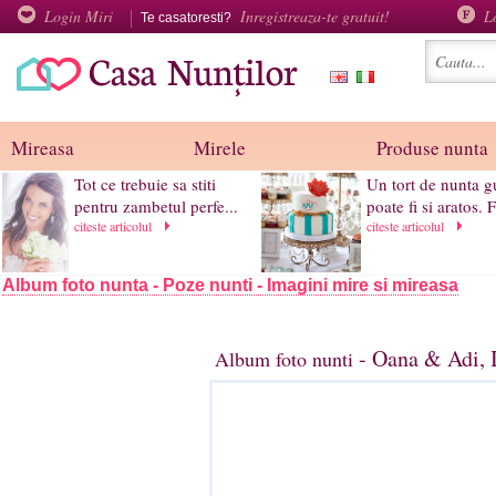
Login Miri
Inregistreaza-te gratuit!
L
Te casatoresti?
Mireasa
Mirele
Produse nunta
Tot ce trebuie sa stiti
Un tort de nunta g
pentru zambetul perfe...
poate fi si aratos. F
citeste articolul
citeste articolul
Album foto nunta - Poze nunti - Imagini mire si mireasa
- Oana & Adi, I
Album foto nunti