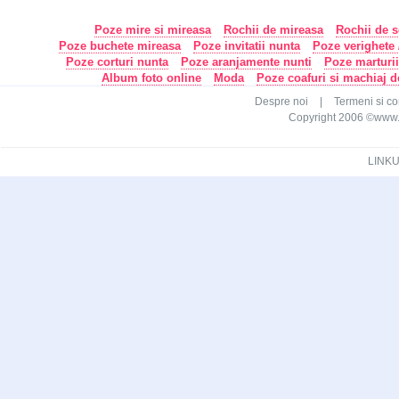
Poze mire si mireasa
Rochii de mireasa
Rochii de s
Poze buchete mireasa
Poze invitatii nunta
Poze verighete /
Poze corturi nunta
Poze aranjamente nunti
Poze marturi
Album foto online
Moda
Poze coafuri si machiaj 
Despre noi
|
Termeni si con
Copyright 2006 ©www.ca
LINKU