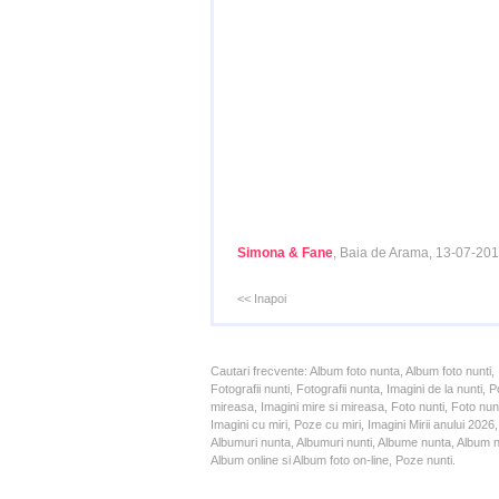
Simona & Fane
, Baia de Arama, 13-07-20
<< Inapoi
Cautari frecvente: Album foto nunta, Album foto nunti,
Fotografii nunti, Fotografii nunta, Imagini de la nunt
mireasa, Imagini mire si mireasa, Foto nunti, Foto nun
Imagini cu miri, Poze cu miri, Imagini Mirii anului 20
Albumuri nunta, Albumuri nunti, Albume nunta, Album nun
Album online si Album foto on-line, Poze nunti.