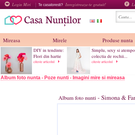
Login Miri
Inregistreaza-te gratuit!
L
Te casatoresti?
Mireasa
Mirele
Produse nunta
DIY in tendinte:
Simplu, sexy si atempo
Flori din hartie
colectia de rochii...
citeste articolul
citeste articolul
Album foto nunta - Poze nunti - Imagini mire si mireasa
- Simona & Fan
Album foto nunti