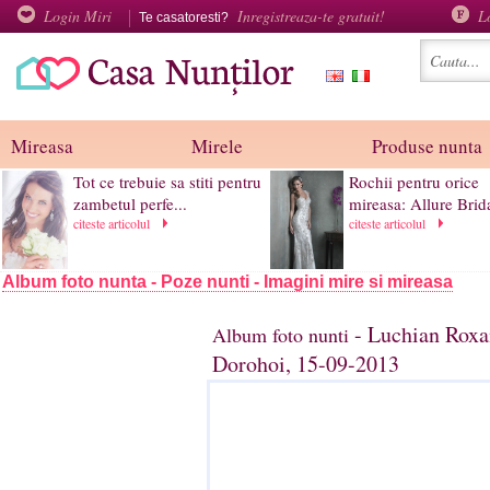
Login Miri
Inregistreaza-te gratuit!
L
Te casatoresti?
Mireasa
Mirele
Produse nunta
Tot ce trebuie sa stiti pentru
Rochii pentru orice
zambetul perfe...
mireasa: Allure Brid
citeste articolul
citeste articolul
Album foto nunta - Poze nunti - Imagini mire si mireasa
- Luchian Roxa
Album foto nunti
Dorohoi, 15-09-2013