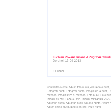
Luchian Roxana Iuliana & Zugravu Claudi
Dorohoi, 15-09-2013
<< Inapoi
Cautari frecvente: Album foto nunta, Album foto nunti,
Fotografii nunti, Fotografii nunta, Imagini de la nunt
mireasa, Imagini mire si mireasa, Foto nunti, Foto nun
Imagini cu miri, Poze cu miri, Imagini Mirii anului 20
Albumuri nunta, Albumuri nunti, Albume nunta, Album nun
Album online si Album foto on-line, Poze nunti.