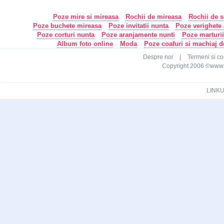
Poze mire si mireasa
Rochii de mireasa
Rochii de s
Poze buchete mireasa
Poze invitatii nunta
Poze verighete /
Poze corturi nunta
Poze aranjamente nunti
Poze marturi
Album foto online
Moda
Poze coafuri si machiaj 
Despre noi
|
Termeni si con
Copyright 2006 ©www.ca
LINKU