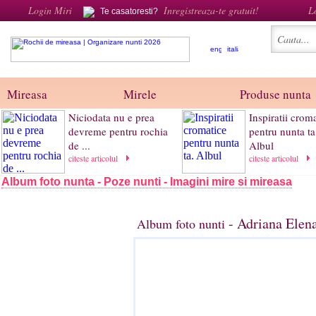
Login Miri
Inregistreaza-te gratuit!
L
Te casatoresti?
Mireasa
Mirele
Produse nunta
Niciodata nu e prea
Inspiratii crom
devreme pentru rochia
pentru nunta ta
de ...
Albul
citeste articolul
citeste articolul
Album foto nunta - Poze nunti - Imagini mire si mireasa
- Adriana Elena
Album foto nunti